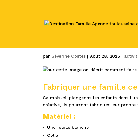
La famille de crabe à
par
Séverine Costes
|
Août 28, 2025
|
activi
Fabriquer une famille d
Ce mois-ci, plongeons les enfants dans l’uni
créative, ils pourront fabriquer leur propre 
Matériel :
Une feuille blanche
Colle